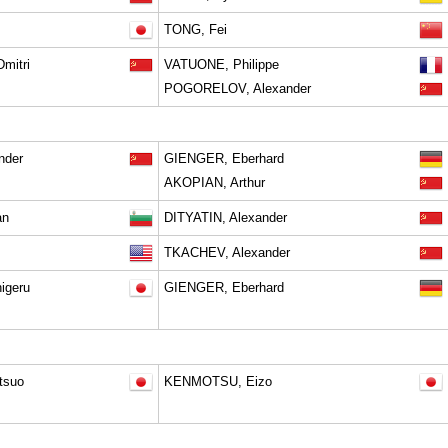
TONG, Fei
mitri
VATUONE, Philippe
POGORELOV, Alexander
nder
GIENGER, Eberhard
AKOPIAN, Arthur
an
DITYATIN, Alexander
TKACHEV, Alexander
igeru
GIENGER, Eberhard
tsuo
KENMOTSU, Eizo