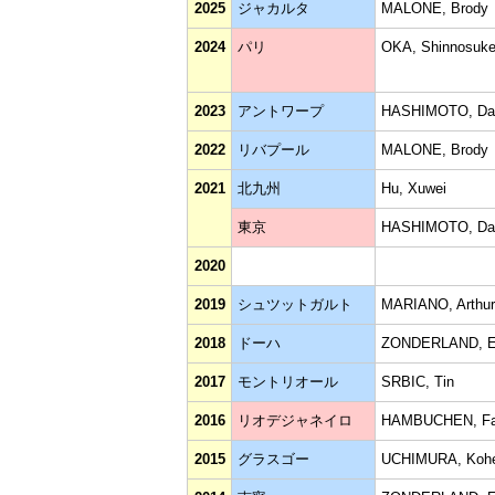
2025
ジャカルタ
MALONE, Brody
2024
パリ
OKA, Shinnosuk
2023
アントワープ
HASHIMOTO, Dai
2022
リバプール
MALONE, Brody
2021
北九州
Hu, Xuwei
東京
HASHIMOTO, Dai
2020
2019
シュツットガルト
MARIANO, Arthur
2018
ドーハ
ZONDERLAND, E
2017
モントリオール
SRBIC, Tin
2016
リオデジャネイロ
HAMBUCHEN, Fa
2015
グラスゴー
UCHIMURA, Kohe