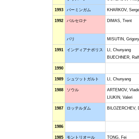
1993
バーミンガム
KHARKOV, Serge
1992
バルセロナ
DIMAS, Trent
パリ
MISUTIN, Grigor
1991
インディアナポリス
LI, Chunyang
BUECHNER, Ralf
1990
1989
シュツットガルト
LI, Chunyang
1988
ソウル
ARTEMOV, Vladi
LIUKIN, Valeri
1987
ロッテルダム
BILOZERCHEV, D
1986
1985
モントリオール
TONG, Fei