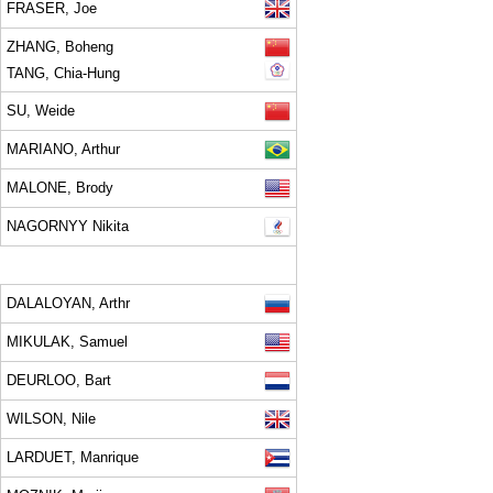
FRASER, Joe
ZHANG, Boheng
TANG, Chia-Hung
SU, Weide
MARIANO, Arthur
MALONE, Brody
NAGORNYY Nikita
DALALOYAN, Arthr
MIKULAK, Samuel
DEURLOO, Bart
WILSON, Nile
LARDUET, Manrique