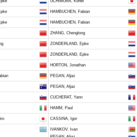
pke
UCHIMURA, Kohei
pke
HAMBUCHEN, Fabian
pke
HAMBUCHEN, Fabian
ZHANG, Chenglong
ng
ZONDERLAND, Epke
ZONDERLAND, Epke
HORTON, Jonathan
bian
PEGAN, Aljaz
PEGAN, Aljaz
CUCHERAT, Yann
HAMM, Paul
iro
CASSINA, Igor
IVANKOV, Ivan
PEGAN, Aljaz