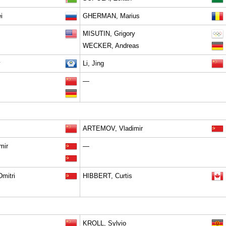
i
GHERMAN, Marius
MISUTIN, Grigory
WECKER, Andreas
y
Li, Jing
—
ARTEMOV, Vladimir
mir
—
mitri
HIBBERT, Curtis
KROLL, Sylvio