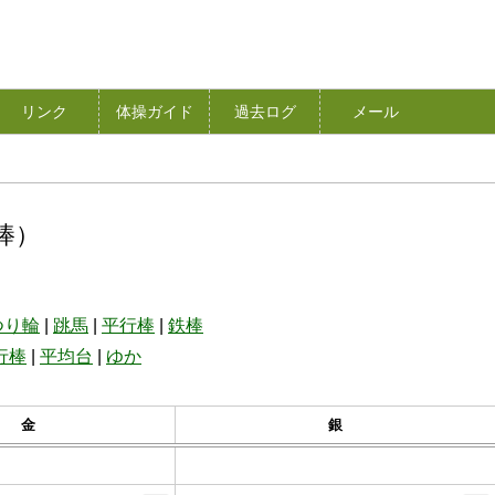
リンク
体操ガイド
過去ログ
メール
棒）
つり輪
|
跳馬
|
平行棒
|
鉄棒
行棒
|
平均台
|
ゆか
金
銀