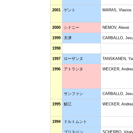
2001
ゲント
MARAS, Vlasios
2000
シドニー
NEMOV, Alexei
1999
天津
CARBALLO, Jes
1998
1997
ローザンヌ
TANSKANEN, Ya
1996
アトランタ
WECKER, Andre
サンファン
CARBALLO, Jes
1995
鯖江
WECKER, Andre
1994
ドルトムント
ブリスベン
SCHERBO, Vital