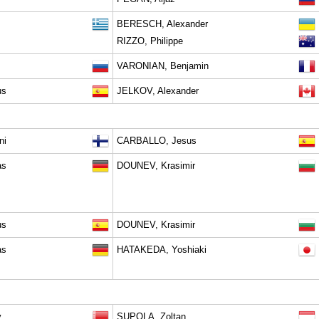
BERESCH, Alexander
RIZZO, Philippe
VARONIAN, Benjamin
us
JELKOV, Alexander
ni
CARBALLO, Jesus
as
DOUNEV, Krasimir
us
DOUNEV, Krasimir
as
HATAKEDA, Yoshiaki
y
SUPOLA, Zoltan