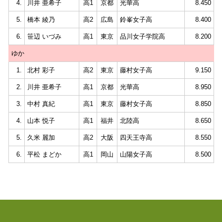
4.
川井 亜希子
高1
京都
光華高
8.450
5.
橋本 綾乃
高2
広島
鈴峯女子高
8.400
6.
笹辺 いづみ
高1
東京
品川女子学院高
8.200
ゆか
1.
北村 彩子
高2
東京
藤村女子高
9.150
2.
川井 亜希子
高1
京都
光華高
8.950
3.
中村 真紀
高1
東京
藤村女子高
8.850
4.
山本 悦子
高1
福井
北陸高
8.650
5.
久米 麗加
高2
大阪
四天王寺高
8.550
6.
平松 まどか
高1
岡山
山陽女子高
8.500