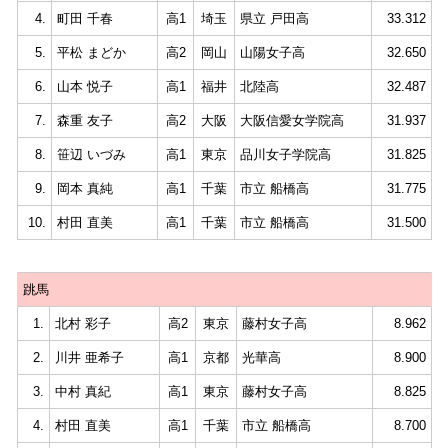
4.
町田 千春
高1
埼玉
県立 戸田高
33.312
5.
平松 まどか
高2
岡山
山陽女子高
32.650
6.
山本 悦子
高1
福井
北陸高
32.487
7.
森重 友子
高2
大阪
大阪信愛女学院高
31.937
8.
笹辺 いづみ
高1
東京
品川女子学院高
31.825
9.
岡本 真純
高1
千葉
市立 船橋高
31.775
10.
村田 直美
高1
千葉
市立 船橋高
31.500
跳馬
1.
北村 彩子
高2
東京
藤村女子高
8.962
2.
川井 亜希子
高1
京都
光華高
8.900
3.
中村 真紀
高1
東京
藤村女子高
8.825
4.
村田 直美
高1
千葉
市立 船橋高
8.700