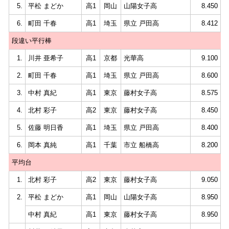
5.
平松 まどか
高1
岡山
山陽女子高
8.450
6.
町田 千春
高1
埼玉
県立 戸田高
8.412
段違い平行棒
1.
川井 亜希子
高1
京都
光華高
9.100
2.
町田 千春
高1
埼玉
県立 戸田高
8.600
3.
中村 真紀
高1
東京
藤村女子高
8.575
4.
北村 彩子
高2
東京
藤村女子高
8.450
5.
佐藤 明日香
高1
埼玉
県立 戸田高
8.400
6.
岡本 真純
高1
千葉
市立 船橋高
8.200
平均台
1.
北村 彩子
高2
東京
藤村女子高
9.050
2.
平松 まどか
高1
岡山
山陽女子高
8.950
中村 真紀
高1
東京
藤村女子高
8.950