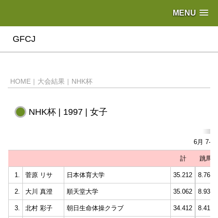
MENU
GFCJ
HOME
|
大会結果
|
NHK杯
NHK杯 | 1997 | 女子
6月 7-
計
跳馬
1.
菅原 リサ
日本体育大学
35.212
8.762
2.
大川 真澄
順天堂大学
35.062
8.937
3.
北村 彩子
朝日生命体操クラブ
34.412
8.412