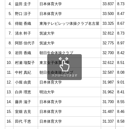
4.
益田 圭子
日本体育大学
33.837
8.737
5.
野口 涼子
日本体育大学
33.500
8.475
6.
得能 香織
東海テレビレッツ体操クラブ名古屋
33.325
8.675
7.
清水 幹子
筑波大学
32.812
8.737
8.
阿部 佳代子
筑波大学
32.775
8.975
9.
岩田 香織
朝日生命体操クラブ
32.700
8.425
10.
村瀬 瑠梨子
東京女子体育大学
32.612
8.512
11.
中村 真紀
朝日生命体操クラブ
32.587
8.087
スクロールできます
12.
小堀 由貴
日本体育大学
31.987
9.012
13.
白井 理恵
明治大学
31.962
8.412
14.
藤井 滋子
日本体育大学
31.700
8.550
15.
室畑 吉見
日本体育大学
31.487
8.462
16.
田代 千恵
日本体育大学
31.337
8.587