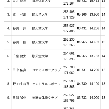
2.
白井 健三
日本体育大学
85.731
15.433
13.6
172.164
256.495
3.
萱 和磨
順天堂大学
85.166
13.900
14.7
171.329
255.927
4.
谷川 翔
順天堂大学
83.431
14.266
14.0
172.496
255.230
5.
谷川 航
順天堂大学
84.965
14.433
13.9
170.265
254.661
6.
千葉 健太
順天堂大学
84.265
13.733
14.5
170.396
253.793
7.
田中 佑典
コナミスポークラブ
81.731
14.200
12.6
171.062
253.593
8.
野々村 将吾
セントラルスポーツ
84.730
14.100
13.6
168.863
252.527
9.
田浦 誠也
徳洲会体操クラブ
83.732
14.000
13.8
168.795
250.761