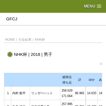
MENU
GFCJ
HOME
|
大会結果
|
NHK杯
NHK杯 | 2018 | 男子
総得点
計
ゆか
あん
持ち点
258.629
1.
内村 航平
リンガーハット
86.965
14.633
14.2
171.664
257.895