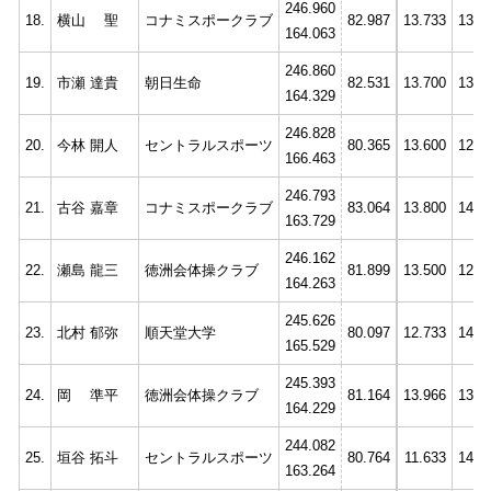
246.960
18.
横山 聖
コナミスポークラブ
82.987
13.733
13.8
164.063
246.860
19.
市瀬 達貴
朝日生命
82.531
13.700
13.1
164.329
246.828
20.
今林 開人
セントラルスポーツ
80.365
13.600
12.9
166.463
246.793
21.
古谷 嘉章
コナミスポークラブ
83.064
13.800
14.4
163.729
246.162
22.
瀬島 龍三
徳洲会体操クラブ
81.899
13.500
12.6
164.263
245.626
23.
北村 郁弥
順天堂大学
80.097
12.733
14.2
165.529
245.393
24.
岡 準平
徳洲会体操クラブ
81.164
13.966
13.8
164.229
244.082
25.
垣谷 拓斗
セントラルスポーツ
80.764
11.633
14.3
163.264