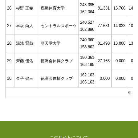
243.395
26.
杉野 正尭
鹿屋体育大学
81.331
13.766
14.9
162.064
240.527
27.
早坂 尚人
セントラルスポーツ
77.631
14.033
10.6
162.896
240.360
28.
湯浅 賢哉
順天堂大学
81.498
13.800
13.4
158.862
190.361
29.
齊藤 優佑
徳洲会体操クラブ
27.166
0.000
0.0
163.195
162.163
30.
金子 健三
徳洲会体操クラブ
0.000
0.000
0.0
165.163
※
全
このサイトについて