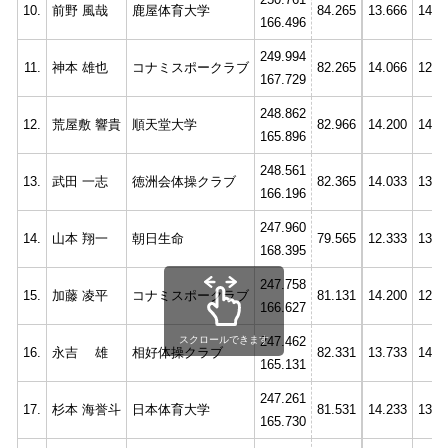
10.
前野 風哉
鹿屋体育大学
84.265
13.666
14.3
166.496
249.994
11.
神本 雄也
コナミスポークラブ
82.265
14.066
12.3
167.729
248.862
12.
荒屋敷 響貴
順天堂大学
82.966
14.200
14.7
165.896
248.561
13.
武田 一志
徳洲会体操クラブ
82.365
14.033
13.0
166.196
247.960
14.
山本 翔一
朝日生命
79.565
12.333
13.7
168.395
247.758
15.
加藤 凌平
コナミスポークラブ
81.131
14.200
12.8
166.627
247.462
スクロールできます
16.
永吉 雄
相好体操クラブ
82.331
13.733
14.3
165.131
247.261
17.
杉本 海誉斗
日本体育大学
81.531
14.233
13.4
165.730