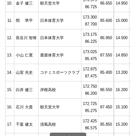
10.
金子 健三
順天堂大学
86.650
14.950
14
86.725
173.300
11.
岡 準平
日本体育大学
85.600
15.000
14
87.700
173.175
12.
長谷川 智将
日本体育大学
86.950
14.500
14
86.225
173.025
13.
小山 仁寛
鹿屋体育大学
87.550
14.850
14
85.475
172.875
14.
山室 光史
コナミスポーツクラブ
85.400
13.200
12
87.475
172.750
15.
白井 健三
岸根高校
86.550
16.200
13
86.200
172.725
16.
石川 大貴
順天堂大学
87.450
15.100
14
85.275
172.425
17.
千葉 健太
清風高校
85.850
15.200
13
86.575