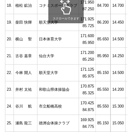
171.950
18.
植松 鉱治
コナミスポーツクラブ
84.700
14.700
13
87.250
171.925
スクロールできます
19.
柴田 快輝
順天堂大学
86.200
14.450
14
85.725
171.600
20.
横山 聖
日本体育大学
85.650
14.500
14
85.950
171.200
21.
古谷 嘉章
仙台大学
85.950
14.250
14
85.250
171.125
22.
今林 開人
順天堂大学
85.150
14.500
13
85.975
170.875
23.
井村 太祐
和歌山県体操協会
85.550
14.200
14
85.325
170.425
24.
谷川 航
市立船橋高校
85.550
15.300
14
84.875
169.925
25.
瀬島 龍三
徳洲会体操クラブ
85.150
15.050
13
84.775