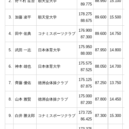
2.
野々村 笙吾
順天堂大学
88.950
15.100
14
89.775
178.275
3.
加藤 凌平
順天堂大学
89.600
15.500
14
88.675
176.900
4.
田中 佑典
コナミスポーツクラブ
89.600
14.750
14
87.300
175.950
5.
武田 一志
日本体育大学
87.950
14.800
14
88.000
175.575
6.
神本 雄也
日本体育大学
88.050
14.700
13
87.525
175.125
7.
齊藤 優佑
徳洲会体操クラブ
87.250
13.750
14
87.875
175.000
8.
山本 雅賢
徳洲会体操クラブ
87.800
14.450
14
87.200
173.725
9.
白井 勝太郎
コナミスポーツクラブ
87.300
15.300
14
86.425
173.375