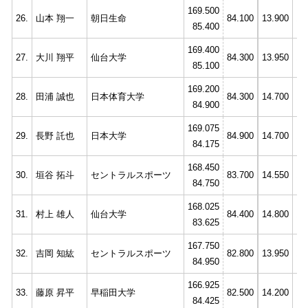
169.500
26.
山本 翔一
朝日生命
84.100
13.900
13
85.400
169.400
27.
大川 翔平
仙台大学
84.300
13.950
14
85.100
169.200
28.
田浦 誠也
日本体育大学
84.300
14.700
13
84.900
169.075
29.
長野 託也
日本大学
84.900
14.700
13
84.175
168.450
30.
垣谷 拓斗
セントラルスポーツ
83.700
14.550
13
84.750
168.025
31.
村上 雄人
仙台大学
84.400
14.800
13
83.625
167.750
32.
吉岡 知紘
セントラルスポーツ
82.800
13.950
12
84.950
166.925
33.
藤原 昇平
早稲田大学
82.500
14.200
13
84.425