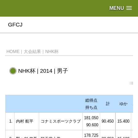
MENU
GFCJ
HOME
|
大会結果
|
NHK杯
NHK杯 | 2014 | 男子
総得点
計
ゆか
あ
持ち点
181.050
1.
内村 航平
コナミスポーツクラブ
90.450
15.400
14
90.600
178.725