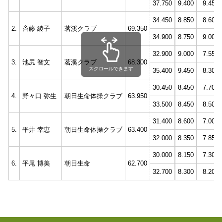
37.750
9.400
9.450
34.450
8.850
8.600
2.
斉藤 綾子
茗溪クラブ
69.350
34.900
8.750
9.000
32.900
9.000
7.550
3.
池尻 智文
茗溪クラブ
68.300
スクロールできます
35.400
9.450
8.300
30.450
8.450
7.700
4.
野々口 弥生
朝日生命体操クラブ
63.950
33.500
8.450
8.500
31.400
8.600
7.000
5.
平井 幸恵
朝日生命体操クラブ
63.400
32.000
8.350
7.850
30.000
8.150
7.300
6.
平尾 博美
朝日生命
62.700
32.700
8.300
8.200