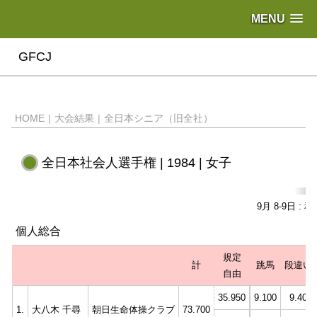
MENU
GFCJ
HOME
|
大会結果
|
全日本シニア（旧全社）
全日本社会人選手権 | 1984 | 女子
9月 8-9日 
個人総合
規定
計
跳馬
段違い
自由
35.950
9.100
9.400
1.
大八木 千尋
朝日生命体操クラブ
73.700