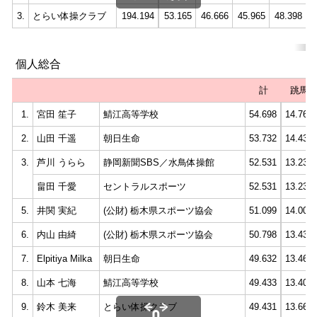
3.
とらい体操クラブ
194.194
53.165
46.666
45.965
48.398
個人総合
計
跳馬
1.
宮田 笙子
鯖江高等学校
54.698
14.766
2.
山田 千遥
朝日生命
53.732
14.433
3.
芦川 うらら
静岡新聞SBS／水鳥体操館
52.531
13.233
畠田 千愛
セントラルスポーツ
52.531
13.233
5.
井関 実紀
(公財) 栃木県スポーツ協会
51.099
14.000
6.
内山 由綺
(公財) 栃木県スポーツ協会
50.798
13.433
7.
Elpitiya Milka
朝日生命
49.632
13.466
8.
山本 七海
鯖江高等学校
49.433
13.400
9.
鈴木 美来
とらい体操クラブ
49.431
13.666