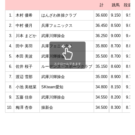
計
跳馬
段違
1.
木村 優希
はんざわ体操クラブ
36.600
9.150
9.55
2.
中村 優月
兵庫フェニックス
36.450
8.500
9.00
3.
川本 まどか
武庫川輝操会
36.250
9.000
9.40
4.
田中 美羽
兵庫フェニックス
35.800
8.700
8.85
5.
本田 美波
武庫川輝操会
35.500
8.700
9.30
スクロールできます
6.
佐井 桜子
ルーデンス・スポーツクラブ
35.150
8.600
8.95
7.
渡辺 雪那
武庫川輝操会
35.000
8.900
8.75
8.
小池 美穂菜
SKteam愛知
34.800
8.150
9.15
9.
五藤 佳奈
武庫川輝操会
34.550
8.200
9.35
10.
梅澤 杏奈
操新会
34.500
8.300
8.70