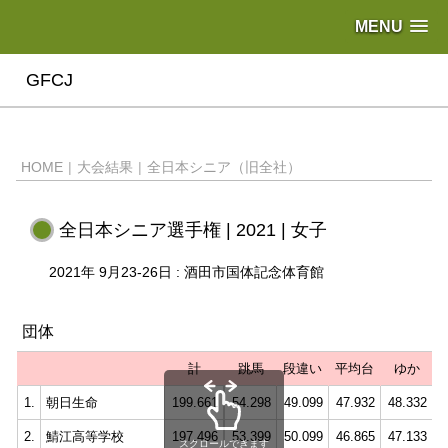
MENU
GFCJ
HOME
|
大会結果
|
全日本シニア（旧全社）
全日本シニア選手権 | 2021 | 女子
2021年 9月23-26日 : 酒田市国体記念体育館
団体
計
跳馬
段違い
平均台
ゆか
1.
朝日生命
199.661
54.298
49.099
47.932
48.332
2.
鯖江高等学校
197.496
53.399
50.099
46.865
47.133
スクロールできます