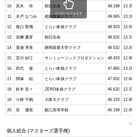
10.
高木 玲
朝日生命
49.198
13.300
スクロールできます
11.
水戸 なつみ
相好体操クラブ
49.065
13.166
12.
春口 聖璃
とらい体操クラブ
48.933
13.500
13.
岩﨑 夏芽
朝日生命
48.632
13.333
14.
渡邊 琴美
静岡産業大学クラブ
48.532
13.200
15.
宮川 紗江
サンミュージックプロダクション
48.433
12.900
16.
田代 葵
とらい体操クラブ
47.865
13.266
17.
関塚 結
とらい体操クラブ
47.832
12.600
18.
鈴木 音々
ZERO体操クラブ
46.632
12.333
19.
小林 千鶴
大体大クラブ
46.233
12.900
20.
長 優里
鯖江高等学校
46.199
12.066
個人総合 (マスターズ選手権)