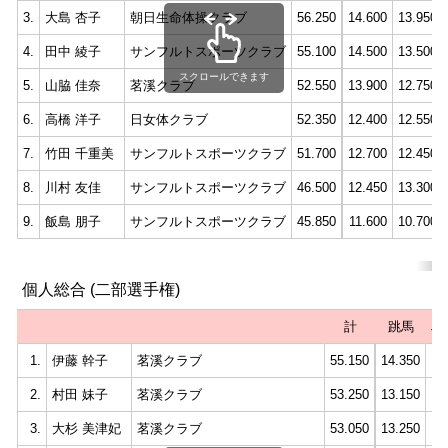
3.
大島 杏子
朝日生命体操クラブ
56.250
14.600
13.950
4.
田中 綾子
サンフルトスポーツクラブ
55.100
14.500
13.500
スクロールできます
5.
山脇 佳奈
茗溪クラブ
52.550
13.900
12.750
6.
高橋 洋子
日女体クラブ
52.350
12.400
12.550
7.
竹田 千重美
サンフルトスポーツクラブ
51.700
12.700
12.450
8.
川村 友佳
サンフルトスポーツクラブ
46.500
12.450
13.300
9.
飯島 朋子
サンフルトスポーツクラブ
45.850
11.600
10.700
個人総合 (二部選手権)
計
跳馬
段
1.
伊藤 幹子
茗溪クラブ
55.150
14.350
12
2.
村田 妹子
茗溪クラブ
53.250
13.150
13
3.
大杉 美津妃
茗溪クラブ
53.050
13.250
13