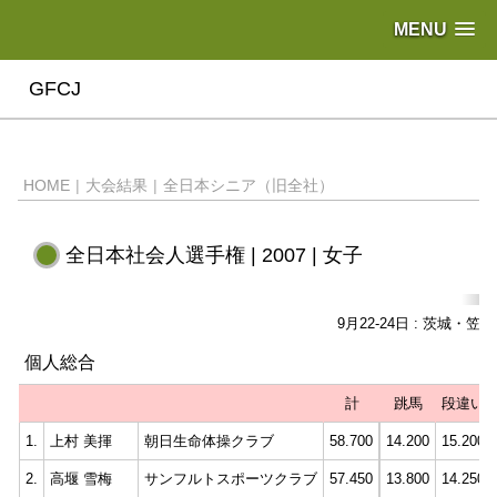
MENU
GFCJ
HOME
|
大会結果
|
全日本シニア（旧全社）
全日本社会人選手権 | 2007 | 女子
9月22-24日 : 茨城・
個人総合
計
跳馬
段違い
1.
上村 美揮
朝日生命体操クラブ
58.700
14.200
15.200
2.
高堰 雪梅
サンフルトスポーツクラブ
57.450
13.800
14.250