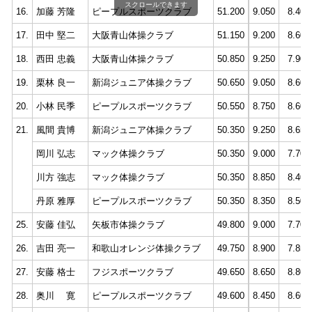
スクロールできます
16.
加藤 芳隆
ピープルスポーツクラブ
51.200
9.050
8.400
17.
田中 堅二
大阪青山体操クラブ
51.150
9.200
8.600
18.
西田 忠義
大阪青山体操クラブ
50.850
9.250
7.900
19.
栗林 良一
新潟ジュニア体操クラブ
50.650
9.050
8.600
20.
小林 民季
ピープルスポーツクラブ
50.550
8.750
8.600
21.
風間 貴博
新潟ジュニア体操クラブ
50.350
9.250
8.650
岡川 弘志
マック体操クラブ
50.350
9.000
7.700
川方 強志
マック体操クラブ
50.350
8.850
8.400
丹原 雅厚
ピープルスポーツクラブ
50.350
8.350
8.500
25.
安藤 佳弘
矢板市体操クラブ
49.800
9.000
7.700
26.
吉田 亮一
和歌山オレンジ体操クラブ
49.750
8.900
7.850
27.
安藤 格士
フジスポーツクラブ
49.650
8.650
8.800
28.
奥川 寛
ピープルスポーツクラブ
49.600
8.450
8.600