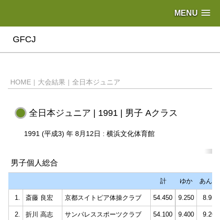
MENU
GFCJ
HOME
|
大会結果
|
全日本ジュニア
全日本ジュニア | 1991 | 男子 Aクラス
1991 (平成3) 年 8月12日 : 横浜文化体育館
男子個人総合
計
ゆか
あん馬
1.
斎藤 良宏
京都スイトピア体操クラブ
54.450
9.250
8.950
2.
折川 高志
サンパレススポーツクラブ
54.100
9.400
9.200