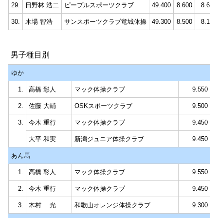
29.
日野林 浩二
ピープルスポーツクラブ
49.400
8.600
8.600
30.
木場 智浩
サンスポーツクラブ竜城体操
49.300
8.500
8.100
男子種目別
ゆか
1.
高橋 彰人
マック体操クラブ
9.550
2.
佐藤 大輔
OSKスポーツクラブ
9.500
3.
今木 重行
マック体操クラブ
9.450
大平 和実
新潟ジュニア体操クラブ
9.450
あん馬
1.
高橋 彰人
マック体操クラブ
9.550
2.
今木 重行
マック体操クラブ
9.450
3.
木村 光
和歌山オレンジ体操クラブ
9.300