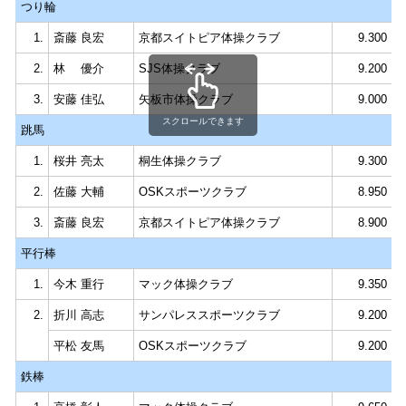
つり輪
1.
斎藤 良宏
京都スイトピア体操クラブ
9.300
2.
林 優介
SJS体操クラブ
9.200
3.
安藤 佳弘
矢板市体操クラブ
9.000
スクロールできます
跳馬
1.
桜井 亮太
桐生体操クラブ
9.300
2.
佐藤 大輔
OSKスポーツクラブ
8.950
3.
斎藤 良宏
京都スイトピア体操クラブ
8.900
平行棒
1.
今木 重行
マック体操クラブ
9.350
2.
折川 高志
サンパレススポーツクラブ
9.200
平松 友馬
OSKスポーツクラブ
9.200
鉄棒