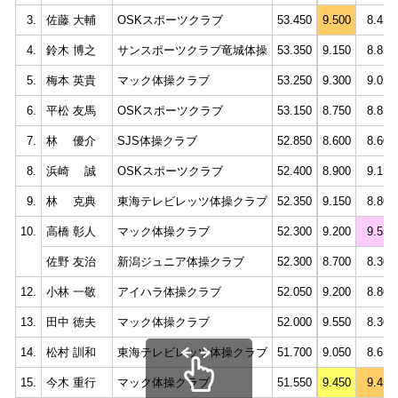
3.
佐藤 大輔
OSKスポーツクラブ
53.450
9.500
8.450
4.
鈴木 博之
サンスポーツクラブ竜城体操
53.350
9.150
8.850
5.
梅本 英貴
マック体操クラブ
53.250
9.300
9.050
6.
平松 友馬
OSKスポーツクラブ
53.150
8.750
8.850
7.
林 優介
SJS体操クラブ
52.850
8.600
8.600
8.
浜崎 誠
OSKスポーツクラブ
52.400
8.900
9.150
9.
林 克典
東海テレビレッツ体操クラブ
52.350
9.150
8.800
10.
高橋 彰人
マック体操クラブ
52.300
9.200
9.550
佐野 友治
新潟ジュニア体操クラブ
52.300
8.700
8.300
12.
小林 一敬
アイハラ体操クラブ
52.050
9.200
8.800
13.
田中 徳夫
マック体操クラブ
52.000
9.550
8.300
14.
松村 訓和
東海テレビレッツ体操クラブ
51.700
9.050
8.650
15.
今木 重行
マック体操クラブ
51.550
9.450
9.450