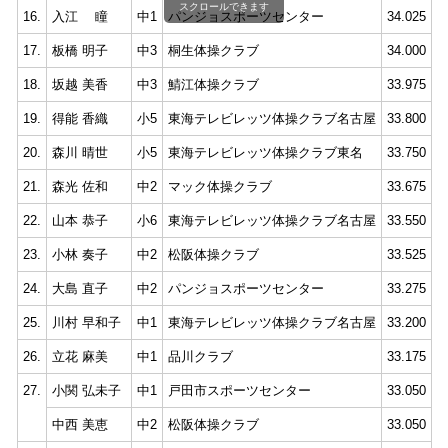
スクロールできます
16.
入江 瞳
中1
パンジョスポーツセンター
34.025
8
17.
板橋 明子
中3
桐生体操クラブ
34.000
8
18.
坂越 美香
中3
鯖江体操クラブ
33.975
8
19.
得能 香織
小5
東海テレビレッツ体操クラブ名古屋
33.800
8
20.
森川 晴世
小5
東海テレビレッツ体操クラブ東名
33.750
8
21.
森光 佐和
中2
マック体操クラブ
33.675
8
22.
山本 恭子
小6
東海テレビレッツ体操クラブ名古屋
33.550
8
23.
小林 奏子
中2
松阪体操クラブ
33.525
8
24.
大島 直子
中2
パンジョスポーツセンター
33.275
8
25.
川村 早和子
中1
東海テレビレッツ体操クラブ名古屋
33.200
8
26.
立花 麻美
中1
品川クラブ
33.175
8
27.
小関 弘未子
中1
戸田市スポーツセンター
33.050
8
中西 美恵
中2
松阪体操クラブ
33.050
8