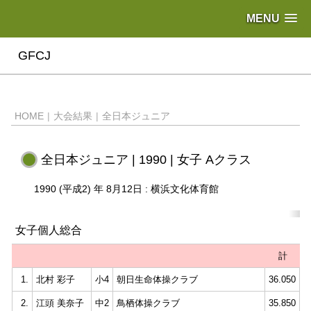
MENU
GFCJ
HOME
|
大会結果
|
全日本ジュニア
全日本ジュニア | 1990 | 女子 Aクラス
1990 (平成2) 年 8月12日 : 横浜文化体育館
女子個人総合
計
1.
北村 彩子
小4
朝日生命体操クラブ
36.050
9
2.
江頭 美奈子
中2
鳥栖体操クラブ
35.850
9