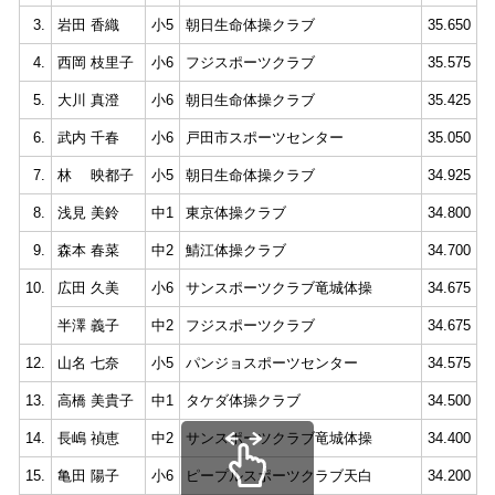
3.
岩田 香織
小5
朝日生命体操クラブ
35.650
8
4.
西岡 枝里子
小6
フジスポーツクラブ
35.575
8
5.
大川 真澄
小6
朝日生命体操クラブ
35.425
8
6.
武内 千春
小6
戸田市スポーツセンター
35.050
8
7.
林 映都子
小5
朝日生命体操クラブ
34.925
8
8.
浅見 美鈴
中1
東京体操クラブ
34.800
9
9.
森本 春菜
中2
鯖江体操クラブ
34.700
9
10.
広田 久美
小6
サンスポーツクラブ竜城体操
34.675
8
半澤 義子
中2
フジスポーツクラブ
34.675
8
12.
山名 七奈
小5
パンジョスポーツセンター
34.575
8
13.
高橋 美貴子
中1
タケダ体操クラブ
34.500
9
14.
長嶋 禎恵
中2
サンスポーツクラブ竜城体操
34.400
9
15.
亀田 陽子
小6
ピープルスポーツクラブ天白
34.200
8