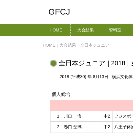
GFCJ
HOME
大会結果
資料室
HOME
|
大会結果
|
全日本ジュニア
全日本ジュニア | 2018 |
2018 (平成30) 年 8月13日 : 横浜文化
個人総合
1.
川口 海
中2
フジスポ
2.
春口 聖璃
中2
八王子体