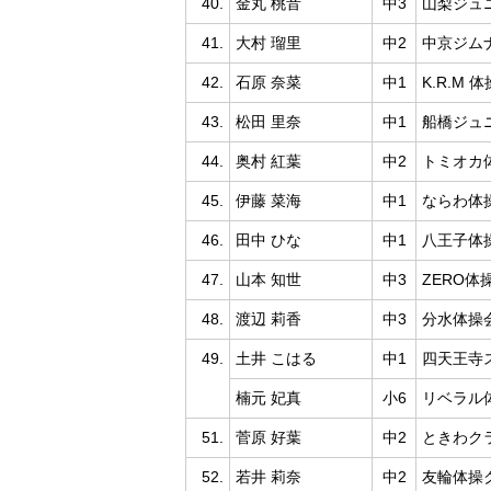
40.
金丸 桃音
中3
山梨ジュ
41.
大村 瑠里
中2
中京ジム
42.
石原 奈菜
中1
K.R.M
43.
松田 里奈
中1
船橋ジュ
44.
奥村 紅葉
中2
トミオカ
45.
伊藤 菜海
中1
ならわ体
46.
田中 ひな
中1
八王子体
47.
山本 知世
中3
ZERO体
48.
渡辺 莉香
中3
分水体操
49.
土井 こはる
中1
四天王寺
楠元 妃真
小6
リベラル
51.
菅原 好葉
中2
ときわク
52.
若井 莉奈
中2
友輪体操