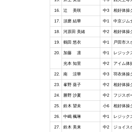
16.
辻 美咲
中3
相好体操
17.
須磨 結華
中1
中京ジム
18.
河原田 美緒
中2
相好体操
19.
鶴田 悠衣
中1
戸田市ス
20.
加藤 凛
中1
レジック
光本 知里
中2
アイム体
22.
南 涼華
中3
羽衣体操
23.
峯野 葵子
中2
相好体操
24.
勝野 沙夏
中2
フジスポ
25.
鈴木 望未
小6
相好体操
26.
中嶋 楓琳
中1
レジック
27.
鈴木 美来
中2
ジョイス