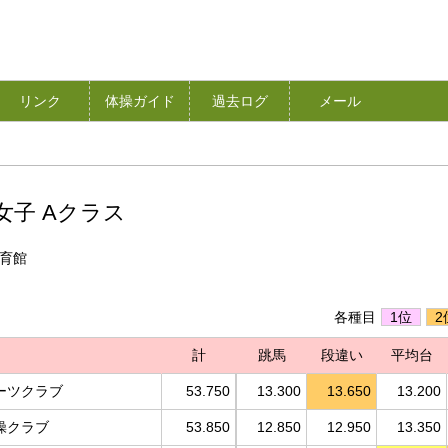
リンク
体操ガイド
過去ログ
メール
 女子 Aクラス
体育館
各種目
1位
2
計
跳馬
段違い
平均台
ーツクラブ
53.750
13.300
13.650
13.200
操クラブ
53.850
12.850
12.950
13.350