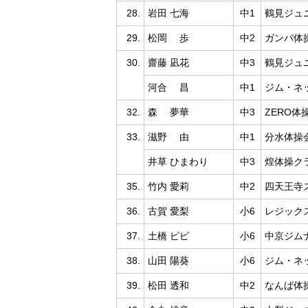
28.
岩田 七海
中1
鶴見ジュ
29.
松岡 歩
中2
ガンバ体
30.
齋藤 凪花
中3
鶴見ジュ
河合 昌
中1
ジム・ネ
32.
森 夢華
中3
ZERO体
33.
滋野 由
中1
分水体操
井草 ひまわり
中3
煌体操ク
35.
竹内 愛莉
中2
四天王寺
36.
古賀 愛梨
小6
レジック
37.
土橋 ピピ
小6
中京ジム
38.
山田 陽葵
小6
ジム・ネ
39.
松田 透和
中2
なんば体