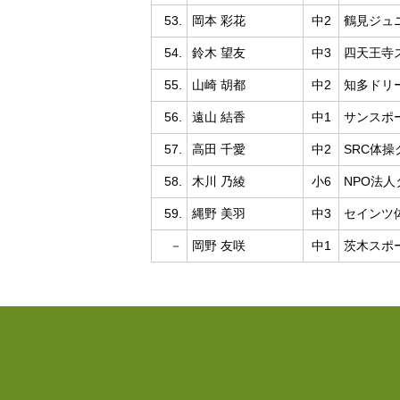
53.
岡本 彩花
中2
鶴見ジュ
54.
鈴木 望友
中3
四天王寺
55.
山崎 胡都
中2
知多ドリ
56.
遠山 結香
中1
サンスポ
57.
高田 千愛
中2
SRC体操
58.
木川 乃綾
小6
NPO法
59.
縄野 美羽
中3
セインツ
－
岡野 友咲
中1
茨木スポ