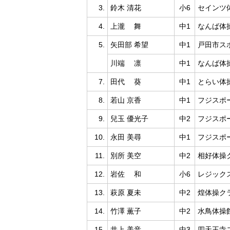
3.
鈴木 清花
小6
セインツ
4.
上瀧 舞
中1
なんば体
5.
矢田部 希望
中1
戸田市ス
川端 凛
中1
なんば体
7.
田代 葵
中1
とらい体
8.
若山 京香
中1
フジスポ
9.
兒玉 優光子
中2
フジスポ
10.
永田 美尋
中1
フジスポ
11.
別所 美空
中2
相好体操
12.
岩佐 和
小6
レジック
13.
萩原 夏未
中2
煌体操ク
14.
竹澤 薫子
中2
水鳥体操
15.
井上 美音
中3
四天王寺