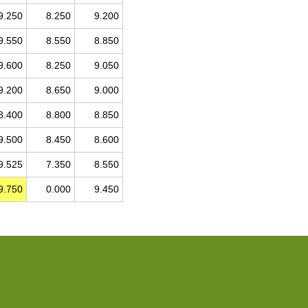
9.250
8.250
9.200
9.550
8.550
8.850
9.600
8.250
9.050
9.200
8.650
9.000
8.400
8.800
8.850
9.500
8.450
8.600
9.525
7.350
8.550
9.750
0.000
9.450