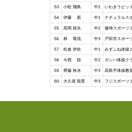
53.
小松 飛鳥
中2
いわきラビッ
54.
伊藤 新
中1
ナチュラルス
55.
髙岡 統矢
中2
健伸スポーツ
56.
林 竜琉
中3
戸田市スポー
57.
松倉 伊吹
中1
みずふね体操
58.
今西 陸
中2
ガンバ体操ク
59.
齊藤 秋水
中3
高島平体操教
60.
大久保 龍星
中3
フジスポーツ