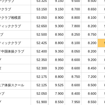
ーツクラブ
53.325
9.150
9.500
8.500
ツクラブ
53.150
9.150
8.700
8.650
ツクラブ相模原
53.050
8.900
8.800
8.100
ティッククラブ
52.650
9.300
7.800
8.200
ラブ
52.500
8.950
8.250
8.750
ティッククラブ
52.425
8.800
8.100
8.200
ド中国体操クラブ
52.400
9.350
8.050
8.200
ブ
52.350
8.950
8.600
9.200
室
52.300
9.200
8.600
8.450
52.175
8.800
8.750
7.200
ニア体操スクール
52.125
9.525
8.600
8.500
ラブ
52.050
7.900
8.400
8.600
ブ
51.900
8.550
7.950
8.550