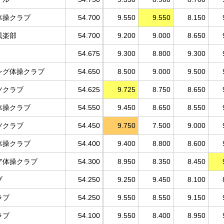
体操クラブ
54.700
9.550
9.550
8.150
倶楽部
54.700
9.200
9.000
8.650
54.675
9.300
8.800
9.300
ング体操クラブ
54.650
8.500
9.000
9.500
ツクラブ
54.625
9.725
8.750
8.650
体操クラブ
54.550
9.450
8.650
8.550
ツクラブ
54.450
9.750
7.500
9.000
体操クラブ
54.400
9.400
8.800
8.600
ア体操クラブ
54.300
8.950
8.350
8.450
ブ
54.250
9.250
9.450
8.100
ラブ
54.250
9.550
8.550
9.150
ラブ
54.100
9.550
8.400
8.950