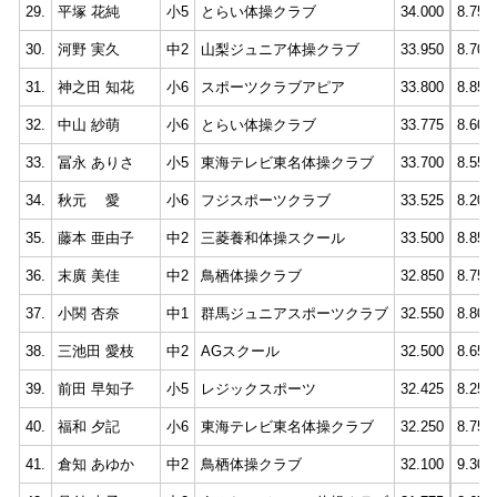
29.
平塚 花純
小5
とらい体操クラブ
34.000
8.750
30.
河野 実久
中2
山梨ジュニア体操クラブ
33.950
8.700
31.
神之田 知花
小6
スポーツクラブアピア
33.800
8.850
32.
中山 紗萌
小6
とらい体操クラブ
33.775
8.600
33.
冨永 ありさ
小5
東海テレビ東名体操クラブ
33.700
8.550
34.
秋元 愛
小6
フジスポーツクラブ
33.525
8.200
35.
藤本 亜由子
中2
三菱養和体操スクール
33.500
8.850
36.
末廣 美佳
中2
鳥栖体操クラブ
32.850
8.750
37.
小関 杏奈
中1
群馬ジュニアスポーツクラブ
32.550
8.800
38.
三池田 愛枝
中2
AGスクール
32.500
8.650
39.
前田 早知子
小5
レジックスポーツ
32.425
8.250
40.
福和 夕記
小6
東海テレビ東名体操クラブ
32.250
8.750
41.
倉知 あゆか
中2
鳥栖体操クラブ
32.100
9.300