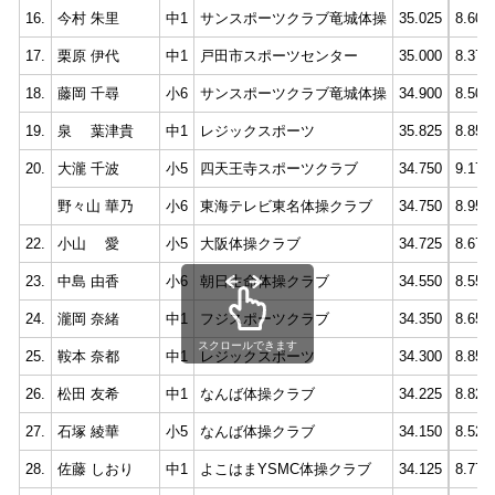
16.
今村 朱里
中1
サンスポーツクラブ竜城体操
35.025
8.600
17.
栗原 伊代
中1
戸田市スポーツセンター
35.000
8.375
18.
藤岡 千尋
小6
サンスポーツクラブ竜城体操
34.900
8.500
19.
泉 葉津貴
中1
レジックスポーツ
35.825
8.850
20.
大瀧 千波
小5
四天王寺スポーツクラブ
34.750
9.175
野々山 華乃
小6
東海テレビ東名体操クラブ
34.750
8.950
22.
小山 愛
小5
大阪体操クラブ
34.725
8.675
23.
中島 由香
小6
朝日生命体操クラブ
34.550
8.550
24.
瀧岡 奈緒
中1
フジスポーツクラブ
34.350
8.650
スクロールできます
25.
鞍本 奈都
中1
レジックスポーツ
34.300
8.850
26.
松田 友希
中1
なんば体操クラブ
34.225
8.825
27.
石塚 綾華
小5
なんば体操クラブ
34.150
8.525
28.
佐藤 しおり
中1
よこはまYSMC体操クラブ
34.125
8.775