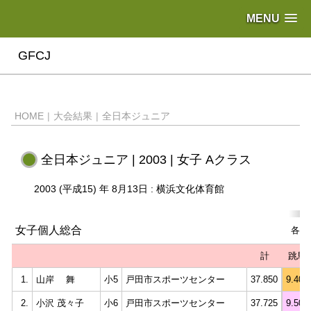
MENU
GFCJ
HOME
|
大会結果
|
全日本ジュニア
全日本ジュニア | 2003 | 女子 Aクラス
2003 (平成15) 年 8月13日 : 横浜文化体育館
女子個人総合
各種
計
跳馬
1.
山岸 舞
小5
戸田市スポーツセンター
37.850
9.400
2.
小沢 茂々子
小6
戸田市スポーツセンター
37.725
9.500