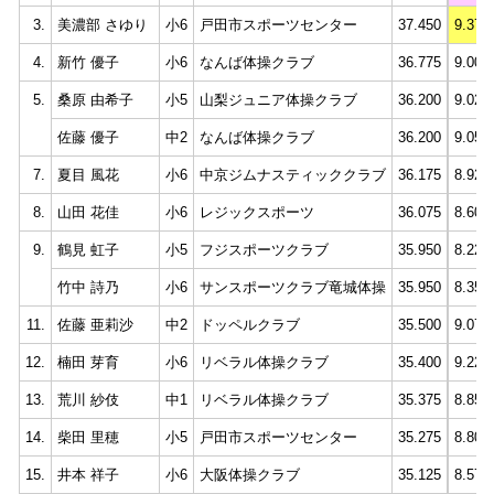
3.
美濃部 さゆり
小6
戸田市スポーツセンター
37.450
9.375
4.
新竹 優子
小6
なんば体操クラブ
36.775
9.000
5.
桑原 由希子
小5
山梨ジュニア体操クラブ
36.200
9.025
佐藤 優子
中2
なんば体操クラブ
36.200
9.050
7.
夏目 風花
小6
中京ジムナスティッククラブ
36.175
8.925
8.
山田 花佳
小6
レジックスポーツ
36.075
8.600
9.
鶴見 虹子
小5
フジスポーツクラブ
35.950
8.225
竹中 詩乃
小6
サンスポーツクラブ竜城体操
35.950
8.350
11.
佐藤 亜莉沙
中2
ドッペルクラブ
35.500
9.075
12.
楠田 芽育
小6
リベラル体操クラブ
35.400
9.225
13.
荒川 紗伎
中1
リベラル体操クラブ
35.375
8.850
14.
柴田 里穂
小5
戸田市スポーツセンター
35.275
8.800
15.
井本 祥子
小6
大阪体操クラブ
35.125
8.575