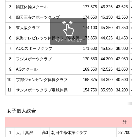
3.
鯖江体操スクール
177.575
46.325
43.625
43
4.
四天王寺スポーツクラブ
174.650
46.150
42.550
41
5.
東大阪クラブ
174.100
45.350
41.850
42
6.
東海テレビレッツ体操クラブ名古屋
173.850
44.025
41.450
43
スクロールできます
7.
AOCスポーツクラブ
171.600
45.825
38.800
42
8.
フジスポーツクラブ
170.550
44.300
42.950
41
9.
AGスクール
169.550
42.525
42.850
40
10.
京都ジャンピング体操クラブ
168.875
44.300
40.500
42
11.
サンスポーツクラブ竜城体操
154.750
35.950
34.200
41
女子個人総合
計
1.
大川 真澄
高3
朝日生命体操クラブ
37.700
9