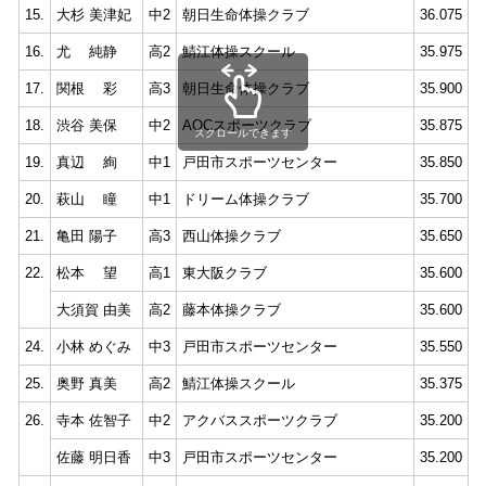
15.
大杉 美津妃
中2
朝日生命体操クラブ
36.075
9
16.
尤 純静
高2
鯖江体操スクール
35.975
9
17.
関根 彩
高3
朝日生命体操クラブ
35.900
9
18.
渋谷 美保
中2
AOCスポーツクラブ
35.875
9
スクロールできます
19.
真辺 絢
中1
戸田市スポーツセンター
35.850
8
20.
萩山 瞳
中1
ドリーム体操クラブ
35.700
9
21.
亀田 陽子
高3
西山体操クラブ
35.650
9
22.
松本 望
高1
東大阪クラブ
35.600
9
大須賀 由美
高2
藤本体操クラブ
35.600
9
24.
小林 めぐみ
中3
戸田市スポーツセンター
35.550
9
25.
奥野 真美
高2
鯖江体操スクール
35.375
9
26.
寺本 佐智子
中2
アクバススポーツクラブ
35.200
9
佐藤 明日香
中3
戸田市スポーツセンター
35.200
8