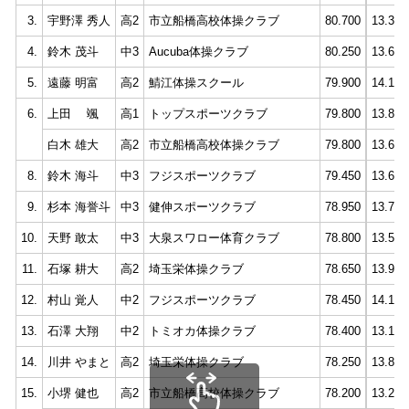
3.
宇野澤 秀人
高2
市立船橋高校体操クラブ
80.700
13.350
4.
鈴木 茂斗
中3
Aucuba体操クラブ
80.250
13.600
5.
遠藤 明富
高2
鯖江体操スクール
79.900
14.100
6.
上田 颯
高1
トップスポーツクラブ
79.800
13.850
白木 雄大
高2
市立船橋高校体操クラブ
79.800
13.600
8.
鈴木 海斗
中3
フジスポーツクラブ
79.450
13.600
9.
杉本 海誉斗
中3
健伸スポーツクラブ
78.950
13.750
10.
天野 敢太
中3
大泉スワロー体育クラブ
78.800
13.550
11.
石塚 耕大
高2
埼玉栄体操クラブ
78.650
13.900
12.
村山 覚人
中2
フジスポーツクラブ
78.450
14.100
13.
石澤 大翔
中2
トミオカ体操クラブ
78.400
13.150
14.
川井 やまと
高2
埼玉栄体操クラブ
78.250
13.800
15.
小堺 健也
高2
市立船橋高校体操クラブ
78.200
13.200