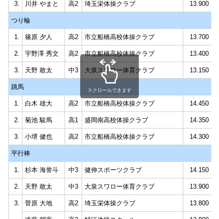
3.
川井 やまと
高2
埼玉栄体操クラブ
13.900
つり輪
1.
篠原 夕人
高2
市立船橋高校体操クラブ
13.700
2.
宇野澤 秀文
高2
市立船橋高校体操クラブ
13.400
3.
天野 敢太
中3
大泉スワロー体育クラブ
13.150
跳馬
スクロールできます
1.
白木 雄大
高2
市立船橋高校体操クラブ
14.450
2.
菊池 駿馬
高1
盛岡南高校体操クラブ
14.350
3.
小堺 健也
高2
市立船橋高校体操クラブ
14.300
平行棒
1.
杉本 海誉斗
中3
健伸スポーツクラブ
14.150
2.
天野 敢太
中3
大泉スワロー体育クラブ
13.900
3.
菅原 大地
高2
埼玉栄体操クラブ
13.800