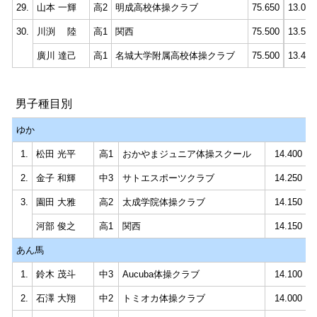
29.
山本 一輝
高2
明成高校体操クラブ
75.650
13.050
30.
川渕 陸
高1
関西
75.500
13.550
廣川 達己
高1
名城大学附属高校体操クラブ
75.500
13.450
男子種目別
ゆか
1.
松田 光平
高1
おかやまジュニア体操スクール
14.400
2.
金子 和輝
中3
サトエスポーツクラブ
14.250
3.
園田 大雅
高2
太成学院体操クラブ
14.150
河部 俊之
高1
関西
14.150
あん馬
1.
鈴木 茂斗
中3
Aucuba体操クラブ
14.100
2.
石澤 大翔
中2
トミオカ体操クラブ
14.000