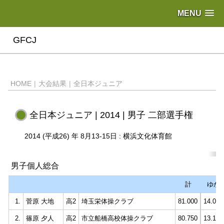
MENU
GFCJ
HOME
|
大会結果
|
全日本ジュニア
全日本ジュニア | 2014 | 男子 二部選手権
2014 (平成26) 年 8月13-15日 : 横浜文化体育館
男子個人総合
計
ゆか
1.
菅原 大地
高2
埼玉栄体操クラブ
81.000
14.000
2.
篠原 夕人
高2
市立船橋高校体操クラブ
80.750
13.150