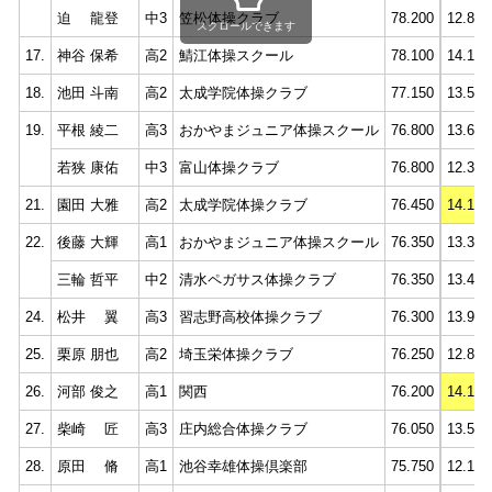
迫 龍登
中3
笠松体操クラブ
78.200
12.800
スクロールできます
17.
神谷 保希
高2
鯖江体操スクール
78.100
14.100
18.
池田 斗南
高2
太成学院体操クラブ
77.150
13.550
19.
平根 綾二
高3
おかやまジュニア体操スクール
76.800
13.650
若狭 康佑
中3
富山体操クラブ
76.800
12.300
21.
園田 大雅
高2
太成学院体操クラブ
76.450
14.150
22.
後藤 大輝
高1
おかやまジュニア体操スクール
76.350
13.350
三輪 哲平
中2
清水ペガサス体操クラブ
76.350
13.400
24.
松井 翼
高3
習志野高校体操クラブ
76.300
13.900
25.
栗原 朋也
高2
埼玉栄体操クラブ
76.250
12.800
26.
河部 俊之
高1
関西
76.200
14.150
27.
柴崎 匠
高3
庄内総合体操クラブ
76.050
13.550
28.
原田 脩
高1
池谷幸雄体操倶楽部
75.750
12.100