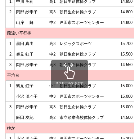
1.
中川 英莉
高1
朝日生命体操クラブ
14.950
2.
岡部 紗季子
高3
朝日生命体操クラブ
14.800
山岸 舞
中2
戸田市スポーツセンター
14.800
段違い平行棒
1.
黒田 真由
高3
レジックスポーツ
15.700
2.
鶴見 虹子
中2
朝日生命体操クラブ
15.500
3.
岡部 紗季子
高3
朝日生命体操クラブ
14.550
平均台
スクロールできます
1.
鶴見 虹子
中2
朝日生命体操クラブ
15.000
小沢 茂々子
中3
戸田市スポーツセンター
15.000
3.
岡部 紗季子
高3
朝日生命体操クラブ
15.000
飯田 友紀
高2
市立須磨高校体操クラブ
14.500
ゆか
1.
小沢 茂々子
中3
戸田市スポーツセンター
15.200