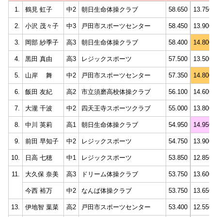
1.
鶴見 虹子
中2
朝日生命体操クラブ
58.650
13.750
2.
小沢 茂々子
中3
戸田市スポーツセンター
58.450
13.900
3.
岡部 紗季子
高3
朝日生命体操クラブ
58.400
14.800
4.
黒田 真由
高3
レジックスポーツ
57.500
13.500
5.
山岸 舞
中2
戸田市スポーツセンター
57.350
14.800
6.
飯田 友紀
高2
市立須磨高校体操クラブ
56.100
14.600
7.
大瀧 千波
中2
四天王寺スポーツクラブ
55.000
13.800
8.
中川 英莉
高1
朝日生命体操クラブ
54.950
14.950
9.
前田 早知子
中2
レジックスポーツ
54.750
13.900
10.
日高 七穂
中1
レジックスポーツ
53.850
12.850
11.
大久保 奈美
高3
ドリーム体操クラブ
53.750
13.600
今西 裕万
中2
なんば体操クラブ
53.750
13.650
13.
伊地智 葉菜
高2
戸田市スポーツセンター
53.400
12.550