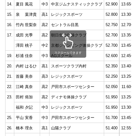
14.
夏目 風花
中3
中京ジムナスティッククラブ
52.900
13.650
15.
泉 葉津貴
高1
レジックスポーツ
52.800
13.300
16.
竹内 世梨奈
高2
セントラル目黒
52.750
12.700
17.
成田 光季
高2
朝日生命体操クラブ
52.700
13.350
澤田 桃子
中2
京都ジャンピング体操クラブ
52.700
13.450
スクロールできます
19.
杉浦 佳奈
中3
AGスクール
52.600
12.450
20.
内村 はるひ
高1
スポーツクラブ内村
52.350
13.400
21.
首藤 美奈
高3
レジックスポーツ
52.250
13.250
22.
江崎 真奈
高2
戸田市スポーツセンター
52.050
11.600
23.
田村 侑加
高2
ディナモ体操クラブ
51.950
13.250
福和 夕記
中3
レジックスポーツ
51.950
13.300
25.
平山 実香
中3
戸田市スポーツセンター
51.700
13.450
26.
橋本 理永
高1
山陽クラブ
51.400
12.550