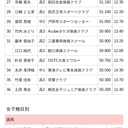
27.
市橋 亜矢
高3
朝日生命体操クラブ
51.150
12.350
28.
江嶋 とも実
高1
四天王寺スポーツクラブ
51.100
12.200
29.
柴田 里穂
中2
戸田市スポーツセンター
51.050
12.700
30.
竹内 みどり
高3
Acubeタケダ体操クラブ
50.950
13.400
31.
藤本 亜由子
高2
三菱養和体操スクール
50.800
13.250
江口 純代
高3
鯖江体操スクール
50.800
12.000
33.
針谷 美智子
高2
OSTC大泉スワロー
50.750
12.700
34.
永井 美津穂
中1
東海テレビ東名体操クラブ
50.500
14.300
35.
竹屋 佳奈
高3
常磐クラブ
50.300
13.700
36.
土田 果歩
高2
鶴見女子ジュニア体操クラブ
50.200
12.400
女子種目別
跳馬