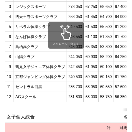
3.
レジックスポーツ
273.050
67.250
68.650
67.400
6
4.
四天王寺スポーツクラブ
253.050
61.450
64.700
64.900
6
5.
リベラル体操クラブ
249.500
61.500
65.500
61.200
6
6.
なんば体操クラブ
246.550
61.100
61.350
61.700
6
スクロールできます
7.
鳥栖高クラブ
245.000
65.350
53.800
64.300
6
8.
山陽クラブ
244.050
60.900
58.200
64.250
6
9.
鶴見女子ジュニア体操クラブ
242.450
61.950
60.100
59.800
6
10.
京都ジャンピング体操クラブ
240.500
59.950
60.150
61.750
5
11.
セントラル目黒
236.700
58.950
60.550
57.600
5
12.
AGスクール
231.800
58.000
58.750
56.350
5
女子個人総合
各種
計
跳馬