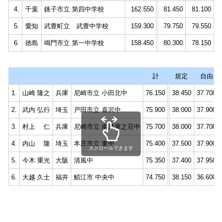
4.
千葉
銚子市立 第四中学校
162.550
81.450
81.100
5.
愛知
武豊町立 武豊中学校
159.300
79.750
79.550
6.
徳島
鳴門市立 第一中学校
158.450
80.300
78.150
計
規定
自由
1.
山崎 隆之
兵庫
尼崎市立 小田北中
76.150
38.450
37.700
2.
武内 弘行
埼玉
戸田市立 喜沢中
75.900
38.000
37.900
3.
村上 仁
兵庫
尼崎市立 南武庫之荘中
75.700
38.000
37.700
4.
内山 隆
埼玉
本庄市立 東中
75.400
37.500
37.900
スクロールできます
5.
今木 重光
大阪
清風中
75.350
37.400
37.950
6.
大越 久士
福井
鯖江市 中央中
74.750
38.150
36.600