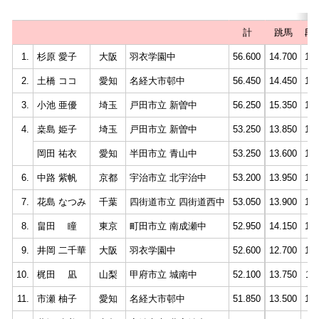
計
跳馬
段
1.
杉原 愛子
大阪
羽衣学園中
56.600
14.700
14.
2.
土橋 ココ
愛知
名経大市邨中
56.450
14.450
13.
3.
小池 亜優
埼玉
戸田市立 新曽中
56.250
15.350
13.
4.
桒島 姫子
埼玉
戸田市立 新曽中
53.250
13.850
12.
岡田 祐衣
愛知
半田市立 青山中
53.250
13.600
12.
6.
中路 紫帆
京都
宇治市立 北宇治中
53.200
13.950
13.
7.
花島 なつみ
千葉
四街道市立 四街道西中
53.050
13.900
13.
8.
畠田 瞳
東京
町田市立 南成瀬中
52.950
14.150
13.
9.
井岡 二千華
大阪
羽衣学園中
52.600
12.700
12.
10.
梶田 凪
山梨
甲府市立 城南中
52.100
13.750
11.
11.
市瀬 柚子
愛知
名経大市邨中
51.850
13.500
13.