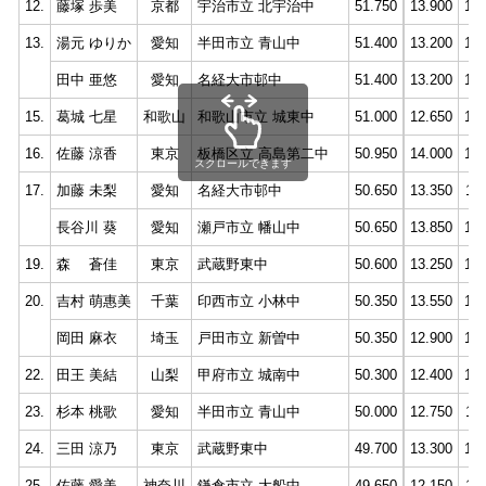
12.
藤塚 歩美
京都
宇治市立 北宇治中
51.750
13.900
12.
13.
湯元 ゆりか
愛知
半田市立 青山中
51.400
13.200
12.
田中 亜悠
愛知
名経大市邨中
51.400
13.200
12.
15.
葛城 七星
和歌山
和歌山市立 城東中
51.000
12.650
12.
16.
佐藤 涼香
東京
板橋区立 高島第二中
50.950
14.000
12.
スクロールできます
17.
加藤 未梨
愛知
名経大市邨中
50.650
13.350
11.
長谷川 葵
愛知
瀬戸市立 幡山中
50.650
13.850
12.
19.
森 蒼佳
東京
武蔵野東中
50.600
13.250
12.
20.
吉村 萌惠美
千葉
印西市立 小林中
50.350
13.550
12.
岡田 麻衣
埼玉
戸田市立 新曽中
50.350
12.900
12.
22.
田王 美結
山梨
甲府市立 城南中
50.300
12.400
12.
23.
杉本 桃歌
愛知
半田市立 青山中
50.000
12.750
11.
24.
三田 涼乃
東京
武蔵野東中
49.700
13.300
12.
25.
佐藤 愛美
神奈川
鎌倉市立 大船中
49.650
12.150
11.