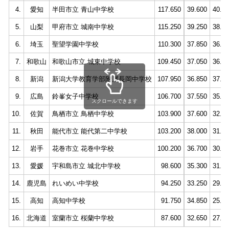
4.
愛知
半田市立 青山中学校
117.650
39.600
40.5
5.
山梨
甲府市立 城南中学校
115.250
39.250
38.0
6.
埼玉
聖望学園中学校
110.300
37.850
36.4
7.
和歌山
和歌山市立 城東中学校
109.450
37.050
36.6
8.
新潟
新潟大学教育学部附属長岡中学校
107.950
36.850
37.7
9.
広島
鈴峯女子中学校
106.700
37.550
35.5
スクロールできます
10.
佐賀
鳥栖市立 鳥栖中学校
103.900
37.600
32.2
11.
秋田
能代市立 能代第二中学校
103.200
38.000
31.1
12.
岩手
花巻市立 花巻中学校
100.200
36.700
30.3
13.
愛媛
宇和島市立 城北中学校
98.600
35.300
31.6
14.
鹿児島
れいめい中学校
94.250
33.250
29.8
15.
高知
高知中学校
91.750
34.850
25.9
16.
北海道
室蘭市立 桜蘭中学校
87.600
32.650
27.1