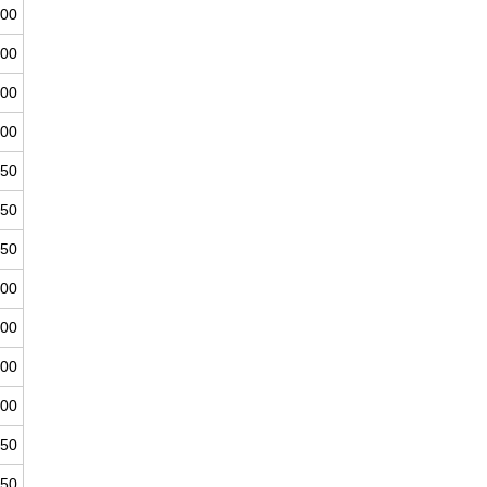
000
500
200
200
550
750
350
600
400
000
300
950
150