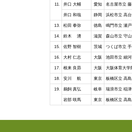
11.
井口 大輔
愛知
名古屋市立 
井口 和哉
静岡
浜松市立 高
13.
松田 拳弥
徳島
鳴門市立 瀬
14.
鈴木 湧
滋賀
森山市立 守
15.
佐野 智樹
茨城
つくば市立 
16.
大村 仁志
大阪
池田市立 細
17.
根来 良昴
大阪
大阪体育大学
18.
安川 航
東京
板橋区立 高
19.
鵜飼 真弘
岐阜
瑞浪市立 稲
岩部 咲馬
東京
板橋区立 高