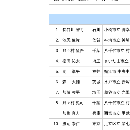
1.
長谷川 智将
石川
小松市立 御
2.
池尻 俊弥
佐賀
神埼市立 神
3.
野々村 笙吾
千葉
八千代市立 
4.
松田 祐太
埼玉
さいたま市立
5.
岡 準平
福井
鯖江市 中央中
6.
森 大輔
茨城
水戸市立 赤
7.
加藤 凌平
埼玉
越谷市立 光
8.
野々村 晃司
千葉
八千代市立 
加集 直人
兵庫
西宮市立 甲
10.
渡辺 崇仁
東京
足立区立 第