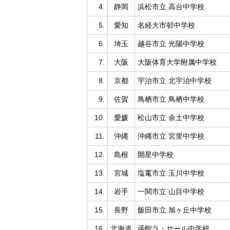
4.
静岡
浜松市立 高台中学校
5.
愛知
名経大市邨中学校
6.
埼玉
越谷市立 光陽中学校
7.
大阪
大阪体育大学附属中学校
8.
京都
宇治市立 北宇治中学校
9.
佐賀
鳥栖市立 鳥栖中学校
10.
愛媛
松山市立 余土中学校
11.
沖縄
沖縄市立 宮里中学校
12.
島根
開星中学校
13.
宮城
塩竃市立 玉川中学校
14.
岩手
一関市立 山目中学校
15.
長野
飯田市立 旭ヶ丘中学校
16.
北海道
函館ラ・サール中学校