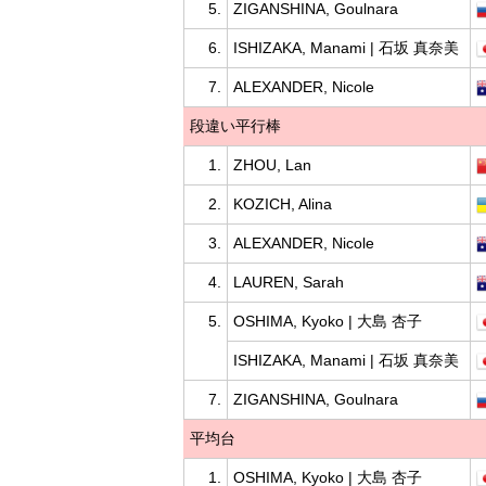
5.
ZIGANSHINA, Goulnara
6.
ISHIZAKA, Manami | 石坂 真奈美
7.
ALEXANDER, Nicole
段違い平行棒
1.
ZHOU, Lan
2.
KOZICH, Alina
3.
ALEXANDER, Nicole
4.
LAUREN, Sarah
5.
OSHIMA, Kyoko | 大島 杏子
ISHIZAKA, Manami | 石坂 真奈美
7.
ZIGANSHINA, Goulnara
平均台
1.
OSHIMA, Kyoko | 大島 杏子