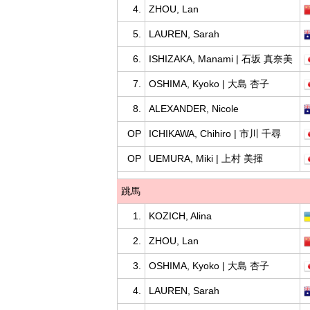
4.
ZHOU, Lan
5.
LAUREN, Sarah
6.
ISHIZAKA, Manami | 石坂 真奈美
7.
OSHIMA, Kyoko | 大島 杏子
8.
ALEXANDER, Nicole
OP
ICHIKAWA, Chihiro | 市川 千尋
OP
UEMURA, Miki | 上村 美揮
跳馬
1.
KOZICH, Alina
2.
ZHOU, Lan
3.
OSHIMA, Kyoko | 大島 杏子
4.
LAUREN, Sarah