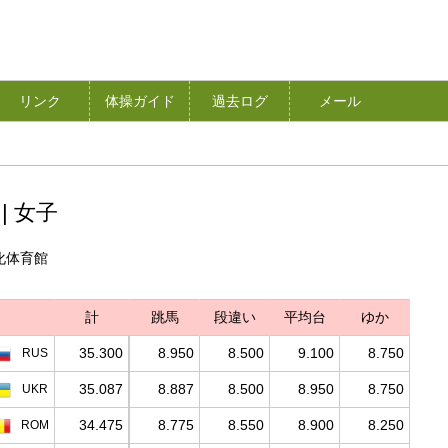
リンク
体操ガイド
過去ログ
メール
| 女子
浜文化体育館
計
跳馬
段違い
平均台
ゆか
35.300
8.950
8.500
9.100
8.750
RUS
35.087
8.887
8.500
8.950
8.750
UKR
34.475
8.775
8.550
8.900
8.250
ROM