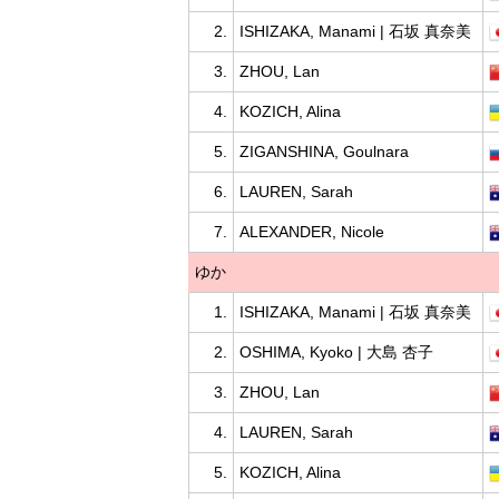
2.
ISHIZAKA, Manami | 石坂 真奈美
3.
ZHOU, Lan
4.
KOZICH, Alina
5.
ZIGANSHINA, Goulnara
6.
LAUREN, Sarah
7.
ALEXANDER, Nicole
ゆか
1.
ISHIZAKA, Manami | 石坂 真奈美
2.
OSHIMA, Kyoko | 大島 杏子
3.
ZHOU, Lan
4.
LAUREN, Sarah
5.
KOZICH, Alina