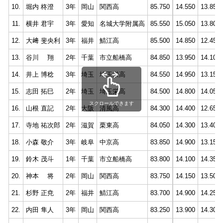
10.
堀内 柊澄
3年
岡山
関西高
85.750
14.550
13.850
11.
横井 君宇
3年
愛知
名城大学附属高
85.550
15.050
13.800
12.
大﨑 斐央利
3年
福井
鯖江高
85.500
14.850
12.450
13.
谷川 翔
2年
千葉
市立船橋高
84.850
13.950
14.100
14.
井上 博稔
3年
埼玉
埼玉栄高
84.550
14.950
13.150
15.
志田 拓巳
2年
埼玉
埼玉栄高
84.500
14.800
14.050
スクロールできます
16.
山根 直記
2年
大阪
清風高
84.300
14.400
12.650
17.
寺地 祐次郎
2年
滋賀
栗東高
84.050
14.300
13.400
18.
小森 敬介
3年
岐阜
中京高
83.850
14.900
13.150
19.
鈴木 茂斗
1年
千葉
市立船橋高
83.800
14.100
14.350
20.
神本 将
2年
岡山
関西高
83.750
14.150
13.500
21.
杉野 正尭
2年
福井
鯖江高
83.700
14.900
14.250
22.
内田 隼人
3年
岡山
関西高
83.250
13.900
14.300