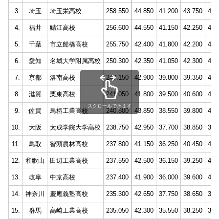
3.
埼玉
埼玉栄高校
258.550
44.850
41.200
43.750
44.
4.
福井
鯖江高校
256.600
44.550
41.150
42.250
43.
5.
千葉
市立船橋高校
255.750
42.400
41.800
42.200
43.
6.
愛知
名城大学附属高校
250.300
42.350
41.050
42.300
41.
7.
京都
洛南高校
247.150
42.900
39.800
39.350
41.
8.
滋賀
栗東高校
241.050
41.800
39.500
40.600
41.
スクロールできます
9.
佐賀
鳥栖工業高校
240.800
43.850
38.550
39.800
40.
10.
大阪
太成学院大学高校
238.750
42.950
37.700
38.850
39.
11.
鳥取
智頭農林高校
237.800
41.150
36.250
40.450
41.
12.
和歌山
田辺工業高校
237.550
42.500
36.150
39.250
40.
13.
岐阜
中京高校
237.400
41.900
36.000
39.600
40.
14.
神奈川
慶應義塾高校
235.300
42.650
37.750
38.650
39.
15.
群馬
高崎工業高校
235.050
42.300
35.550
38.250
39.