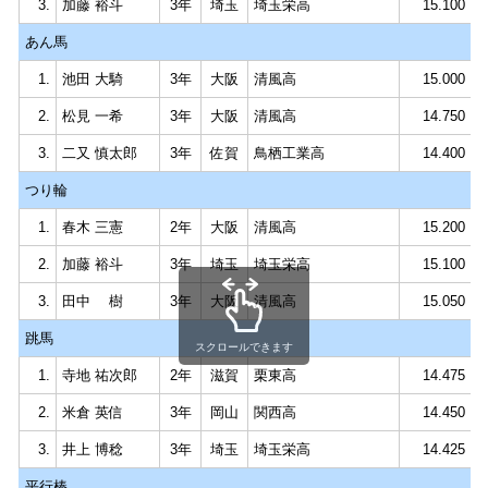
3.
加藤 裕斗
3年
埼玉
埼玉栄高
15.100
あん馬
1.
池田 大騎
3年
大阪
清風高
15.000
2.
松見 一希
3年
大阪
清風高
14.750
3.
二又 慎太郎
3年
佐賀
鳥栖工業高
14.400
つり輪
1.
春木 三憲
2年
大阪
清風高
15.200
2.
加藤 裕斗
3年
埼玉
埼玉栄高
15.100
3.
田中 樹
3年
大阪
清風高
15.050
跳馬
スクロールできます
1.
寺地 祐次郎
2年
滋賀
栗東高
14.475
2.
米倉 英信
3年
岡山
関西高
14.450
3.
井上 博稔
3年
埼玉
埼玉栄高
14.425
平行棒