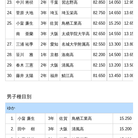
23.
中川 将径
2年
千葉
習志野高
82.850
14.050
12.950
24.
菅原 大地
3年
埼玉
埼玉栄高
82.750
14.650
13.650
25.
小畠 廉生
3年
佐賀
鳥栖工業高
82.650
15.250
12.650
南 亜蘭
3年
大阪
太成学院大学高
82.650
14.550
13.150
27.
三浦 祐季
2年
愛知
名城大学附属高
82.550
13.300
13.800
28.
笹川 雅
1年
京都
洛南高
82.200
14.500
13.650
29.
春木 三憲
2年
大阪
清風高
82.150
13.200
13.500
30.
藤井 太陽
2年
福井
鯖江高
81.650
13.450
13.000
男子種目別
ゆか
1.
小畠 廉生
3年
佐賀
鳥栖工業高
15.250
2.
田中 樹
3年
大阪
清風高
15.200