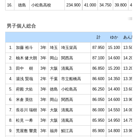
16.
徳島
小松島高校
234.900
41.000
34.750
39.800
40.
男子個人総合
計
ゆか
あん馬
1.
加藤 裕斗
3年
埼玉
埼玉栄高
87.950
15.100
13.500
2.
柚木 健大朗
3年
岡山
関西高
87.100
14.600
14.200
3.
田中 樹
3年
大阪
清風高
86.850
15.200
13.200
4.
湯浅 賢哉
2年
千葉
市立船橋高
86.600
14.350
13.350
5.
府殿 大佑
3年
徳島
小松島高
86.250
14.400
13.600
6.
米倉 英信
3年
岡山
関西高
86.050
14.600
13.900
7.
長谷川 瑞樹
3年
大阪
清風高
86.000
14.550
14.000
8.
松見 一希
3年
大阪
清風高
85.950
14.950
14.750
9.
荒屋敷 響貴
3年
福井
鯖江高
85.900
14.800
13.900