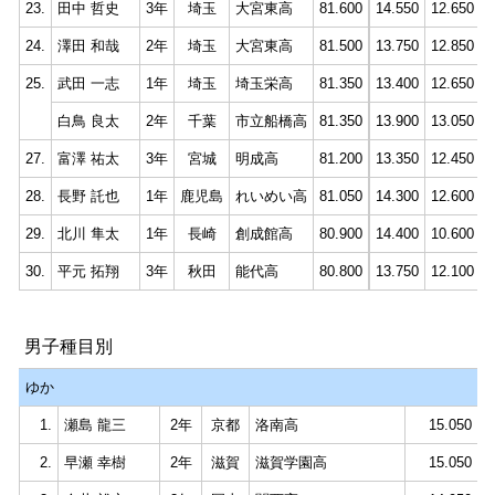
23.
田中 哲史
3年
埼玉
大宮東高
81.600
14.550
12.650
1
24.
澤田 和哉
2年
埼玉
大宮東高
81.500
13.750
12.850
1
25.
武田 一志
1年
埼玉
埼玉栄高
81.350
13.400
12.650
1
白鳥 良太
2年
千葉
市立船橋高
81.350
13.900
13.050
1
27.
富澤 祐太
3年
宮城
明成高
81.200
13.350
12.450
1
28.
長野 託也
1年
鹿児島
れいめい高
81.050
14.300
12.600
1
29.
北川 隼太
1年
長崎
創成館高
80.900
14.400
10.600
1
30.
平元 拓翔
3年
秋田
能代高
80.800
13.750
12.100
1
男子種目別
ゆか
1.
瀬島 龍三
2年
京都
洛南高
15.050
2.
早瀬 幸樹
2年
滋賀
滋賀学園高
15.050