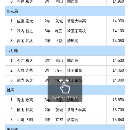
3.
今井 裕之
3年
岡山
関西高
14.950
あん馬
1.
佐藤 宏太
2年
茨城
常磐大学高
14.350
2.
武内 智之
3年
埼玉
埼玉栄高校
14.100
3.
吉岡 知紘
2年
大阪
清風高
14.050
つり輪
1.
今井 裕之
3年
岡山
関西高
14.500
2.
大槻 匠吾
3年
埼玉
埼玉栄高
14.450
3.
武内 智之
3年
埼玉
埼玉栄高
14.000
跳馬
スクロールできます
1.
青山 政高
3年
大阪
清風高
15.850
2.
檜山 和真
2年
茨城
常磐大学高
15.700
3.
川崎 大輔
3年
京都
洛南高
15.650
平行棒