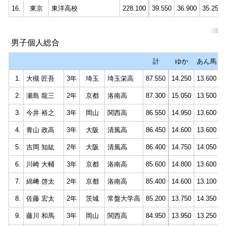
16.
東京
東洋高校
228.100
39.550
36.900
35.250
男子個人総合
計
ゆか
あん馬
1.
大槻 匠吾
3年
埼玉
埼玉栄高
87.550
14.250
13.600
1
2.
瀬島 龍三
2年
京都
洛南高
87.300
15.050
13.500
1
3.
今井 裕之
3年
岡山
関西高
86.550
14.950
13.600
1
4.
青山 政高
3年
大阪
清風高
86.450
14.600
13.600
1
5.
吉岡 知紘
2年
大阪
清風高
86.400
14.750
14.050
1
6.
川崎 大輔
3年
京都
洛南高
85.600
14.800
13.600
1
7.
綿﨑 啓太
2年
京都
洛南高
85.400
14.600
13.100
1
8.
佐藤 宏太
2年
茨城
常盤大学高
85.200
13.750
14.350
1
9.
藤川 和馬
3年
岡山
関西高
84.950
13.950
13.250
1