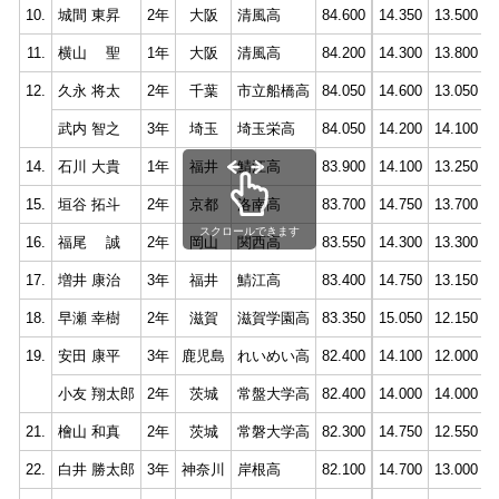
10.
城間 東昇
2年
大阪
清風高
84.600
14.350
13.500
1
11.
横山 聖
1年
大阪
清風高
84.200
14.300
13.800
1
12.
久永 将太
2年
千葉
市立船橋高
84.050
14.600
13.050
1
武内 智之
3年
埼玉
埼玉栄高
84.050
14.200
14.100
1
14.
石川 大貴
1年
福井
鯖江高
83.900
14.100
13.250
1
15.
垣谷 拓斗
2年
京都
洛南高
83.700
14.750
13.700
1
スクロールできます
16.
福尾 誠
2年
岡山
関西高
83.550
14.300
13.300
1
17.
増井 康治
3年
福井
鯖江高
83.400
14.750
13.150
1
18.
早瀬 幸樹
2年
滋賀
滋賀学園高
83.350
15.050
12.150
1
19.
安田 康平
3年
鹿児島
れいめい高
82.400
14.100
12.000
1
小友 翔太郎
2年
茨城
常盤大学高
82.400
14.000
14.000
1
21.
檜山 和真
2年
茨城
常磐大学高
82.300
14.750
12.550
1
22.
白井 勝太郎
3年
神奈川
岸根高
82.100
14.700
13.000
1