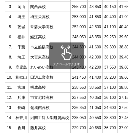
3.
岡山
関西高校
255.700
43.850
40.150
41.650
4.
埼玉
埼玉栄高校
253.000
41.850
40.400
41.900
5.
茨城
常磐大学高校
252.000
42.500
41.100
40.400
6.
福井
鯖江高校
248.050
43.350
39.250
39.600
7.
千葉
市立船橋高校
244.800
41.600
39.300
38.800
8.
埼玉
大宮東高校
244.000
42.000
38.100
39.400
スクロールできます
9.
鹿児島
れいめい高校
243.400
42.200
37.550
39.800
10.
和歌山
田辺工業高校
241.450
41.400
38.200
39.600
11.
宮城
明成高校
238.550
38.550
37.100
39.800
12.
兵庫
市立尼崎高校
237.550
40.350
36.100
37.150
13.
長崎
創成館高校
236.850
41.050
34.600
37.500
14.
神奈川
湘南工科大学附属高校
235.050
40.550
38.800
37.450
15.
香川
藤井高校
229.700
40.650
36.700
37.000