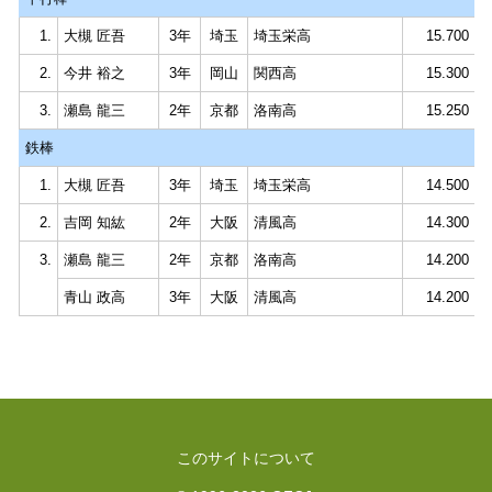
1.
大槻 匠吾
3年
埼玉
埼玉栄高
15.700
2.
今井 裕之
3年
岡山
関西高
15.300
3.
瀬島 龍三
2年
京都
洛南高
15.250
鉄棒
1.
大槻 匠吾
3年
埼玉
埼玉栄高
14.500
2.
吉岡 知紘
2年
大阪
清風高
14.300
3.
瀬島 龍三
2年
京都
洛南高
14.200
青山 政高
3年
大阪
清風高
14.200
このサイトについて