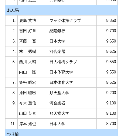
あん馬
1.
鹿島 丈博
マック体操クラブ
9.850
2.
畠田 好章
紀陽銀行
9.700
3.
斉藤 寛
日本大学
9.650
4.
林 秀樹
河合楽器
9.625
5.
西川 大輔
日大櫻樹クラブ
9.550
内山 隆
日本体育大学
9.550
7.
笠松 昭宏
日本体育大学
9.525
8.
原田 睦巳
順天堂大学
9.200
9.
今木 重信
河合楽器
9.100
山田 英喜
順天堂大学
9.100
11.
岸本 拓也
日本大学
8.700
つり輪