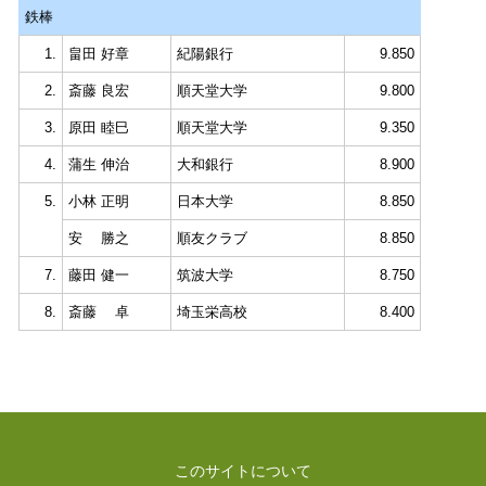
鉄棒
1.
畠田 好章
紀陽銀行
9.850
2.
斎藤 良宏
順天堂大学
9.800
3.
原田 睦巳
順天堂大学
9.350
4.
蒲生 伸治
大和銀行
8.900
5.
小林 正明
日本大学
8.850
安 勝之
順友クラブ
8.850
7.
藤田 健一
筑波大学
8.750
8.
斎藤 卓
埼玉栄高校
8.400
このサイトについて