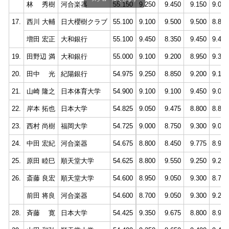
林 秀樹
河合楽器
55.150
9.250
9.450
9.150
9.000
17.
西川 大輔
日大櫻樹クラブ
55.100
9.100
9.500
9.500
8.850
増田 宏正
大和銀行
55.100
9.450
8.350
9.450
9.400
19.
田野辺 満
大和銀行
55.000
9.100
9.200
8.950
9.300
20.
田中 光
紀陽銀行
54.975
9.250
8.850
9.200
9.100
21.
山崎 隆之
日本体育大学
54.900
9.100
9.100
9.450
9.000
22.
岸本 拓也
日本大学
54.825
9.050
9.475
8.800
8.850
23.
西村 尚樹
福岡大学
54.725
9.000
8.750
9.300
9.050
24.
中田 宏紀
河合楽器
54.675
8.800
8.450
9.775
8.900
25.
原田 睦巳
順天堂大学
54.625
8.800
9.550
9.250
9.200
26.
斎藤 良宏
順天堂大学
54.600
8.950
9.050
9.300
8.700
前田 将良
河合楽器
54.600
8.700
9.050
9.300
9.200
28.
斉藤 寛
日本大学
54.425
9.350
9.675
8.800
8.950