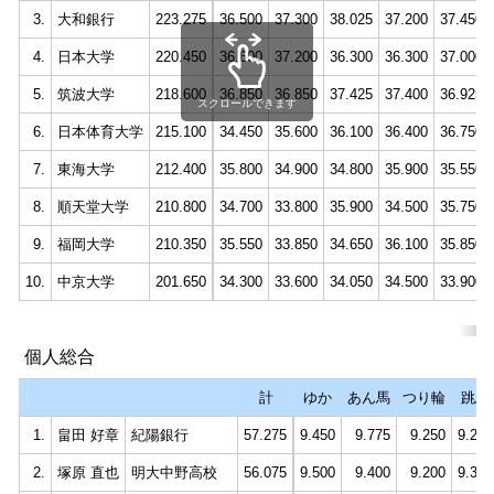
3.
大和銀行
223.275
36.500
37.300
38.025
37.200
37.450
4.
日本大学
220.450
36.600
37.200
36.300
36.300
37.000
5.
筑波大学
218.600
36.850
36.850
37.425
37.400
36.925
スクロールできます
6.
日本体育大学
215.100
34.450
35.600
36.100
36.400
36.750
7.
東海大学
212.400
35.800
34.900
34.800
35.900
35.550
8.
順天堂大学
210.800
34.700
33.800
35.900
34.500
35.750
9.
福岡大学
210.350
35.550
33.850
34.650
36.100
35.850
10.
中京大学
201.650
34.300
33.600
34.050
34.500
33.900
個人総合
計
ゆか
あん馬
つり輪
跳馬
1.
畠田 好章
紀陽銀行
57.275
9.450
9.775
9.250
9.250
2.
塚原 直也
明大中野高校
56.075
9.500
9.400
9.200
9.300