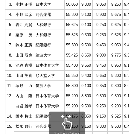
3.
小林 正明
日本大学
56.050
9.300
9.050
9.250
9.400
4.
小野 武彦
河合楽器
55.800
9.100
8.900
9.675
9.400
5.
岩井 則賢
大和銀行
55.625
9.100
9.250
9.625
9.250
6.
栗原 茂
大和銀行
55.525
9.300
9.250
9.625
9.200
7.
鈴木 正憲
紀陽銀行
55.500
9.500
9.450
9.050
9.450
8.
山田 辰也
筑波大学
55.425
8.650
9.000
9.775
9.300
9.
池谷 直樹
日本体育大学
55.400
9.550
9.450
8.950
9.100
10.
山田 英喜
順天堂大学
55.350
9.400
9.650
9.300
8.950
11.
塚野 力
筑波大学
55.300
9.100
9.350
9.300
8.900
12.
内山 隆
日本体育大学
55.200
8.800
9.500
9.500
9.150
白岩 雅孝
日本体育大学
55.200
9.500
9.250
9.200
9.100
14.
阪本 将士
紀陽銀行
55.175
8.850
9.150
9.525
9.100
15.
松永 政行
河合楽器
55.150
9.150
9.300
9.500
8.400
スクロールできます