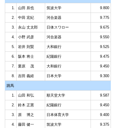
1.
山田 辰也
筑波大学
9.800
2.
中田 宏紀
河合楽器
9.775
3.
永山 丈太郎
日体スワロー
9.675
4.
小野 武彦
河合楽器
9.550
5.
岩井 則賢
大和銀行
9.525
6.
阪本 将士
紀陽銀行
9.475
7.
栗原 茂
大和銀行
9.450
8.
吉田 義経
日本大学
9.300
跳馬
1.
山田 和弘
順天堂大学
9.587
2.
鈴木 正憲
紀陽銀行
9.450
3.
原 博之
日本体育大学
9.400
4.
藤田 健一
筑波大学
9.375