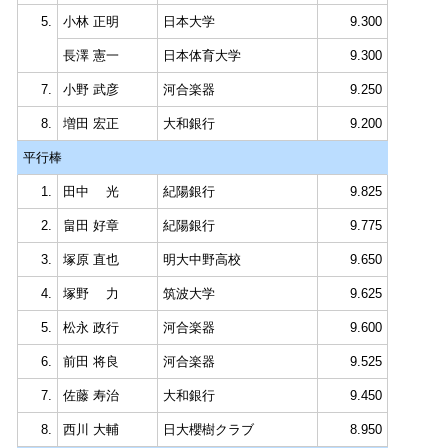
5.
小林 正明
日本大学
9.300
長澤 憲一
日本体育大学
9.300
7.
小野 武彦
河合楽器
9.250
8.
増田 宏正
大和銀行
9.200
平行棒
1.
田中 光
紀陽銀行
9.825
2.
畠田 好章
紀陽銀行
9.775
3.
塚原 直也
明大中野高校
9.650
4.
塚野 力
筑波大学
9.625
5.
松永 政行
河合楽器
9.600
6.
前田 将良
河合楽器
9.525
7.
佐藤 寿治
大和銀行
9.450
8.
西川 大輔
日大櫻樹クラブ
8.950