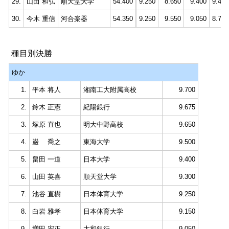
29.
山田 和弘
順天堂大学
54.400
9.250
8.650
9.400
9.450
30.
今木 重信
河合楽器
54.350
9.250
9.550
9.050
8.700
種目別決勝
ゆか
1.
平本 将人
湘南工大附属高校
9.700
2.
鈴木 正憲
紀陽銀行
9.675
3.
塚原 直也
明大中野高校
9.650
4.
巌 喬之
東海大学
9.500
5.
畠田 一道
日本大学
9.400
6.
山田 英喜
順天堂大学
9.300
7.
池谷 直樹
日本体育大学
9.250
8.
白岩 雅孝
日本体育大学
9.150
9.
増田 宏正
大和銀行
9.050