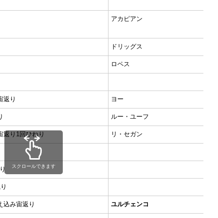
アカピアン
ドリッグス
ロペス
宙返り
ヨー
り
ルー・ユーフ
宙返り1回ひねり
リ・セガン
スクロールできます
ねり
ねり
え込み宙返り
ユルチェンコ